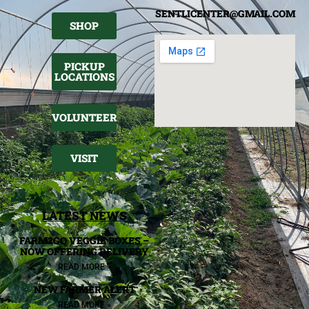
SENTLICENTER@GMAIL.COM
SHOP
PICKUP
LOCATIONS
VOLUNTEER
VISIT
LATEST NEWS
FARM2GO VEGGIE BOXES –
NOW OFFERING DELIVERY
READ MORE »
NEW FARMER ALERT
READ MORE »